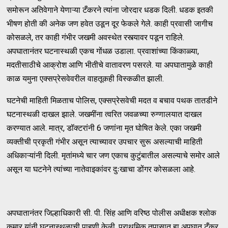
समोरून अतिवेगाने येणाऱ्या टँकरने त्यांना जोरदार धडक दिली. धडक इतकी
भीषण होती की अनेक जण हवेत उडून दूर फेकले गेले. काही प्रवासी जागीच
कोसळले, तर काही गंभीर जखमी अवस्थेत रस्त्यावर पडून राहिले.
अपघातानंतर घटनास्थळी एकच गोंधळ उडाला. प्रवाशांच्या किंकाळ्या,
मदतीसाठीचे आक्रोश आणि भीतीचे वातावरण पसरले. या अपघातामुळे काही
काळ यमुना एक्सप्रेसवेवरील वाहतूकही विस्कळीत झाली.
घटनेची माहिती मिळताच पोलिस, एक्सप्रेसवेची मदत व बचाव पथक तातडीने
घटनास्थळी दाखल झाले. जखमींना त्वरित जवळच्या रुग्णालयात दाखल
करण्यात आले. मात्र, डॉक्टरांनी 6 जणांना मृत घोषित केले. एका जखमी
व्यक्तीची प्रकृती गंभीर असून त्याच्यावर उपचार सुरू असल्याची माहिती
अधिकाऱ्यांनी दिली. मृतांमध्ये चार जण एकाच कुटुंबातील असल्याचे समोर आले
असून या घटनेने त्यांच्या नातेवाइकांवर दुःखाचा डोंगर कोसळला आहे.
अपघातानंतर जिल्हाधिकारी सी. पी. सिंह आणि वरिष्ठ पोलीस अधीक्षक श्लोक
कुमार यांनी घटनास्थळाची पाहणी केली. प्राथमिक तपासात हा अपघात टँकर