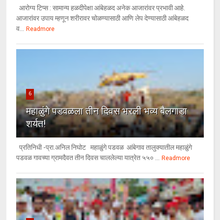
आरोग्य टिप्स : सामान्य हळदीपेक्षा आंबेहळद अनेक आजारांवर प्रभावी आहे.
आजारांवर उपाय म्हणून शरीरावर चोळण्यासाठी आणि लेप देण्यासाठी आंबेहळद
व...
Readmore
6
महाळुंगे पडवळला तीन दिवस भरली भव्य बैलगाडा
शर्यत!
प्रतिनिधी -प्रा.अनिल निघोट महाळुंगे पडवळ आंबेगाव तालुक्यातील महाळुंगे
पडवळ गावच्या ग्रामदैवत तीन दिवस चाललेल्या यात्रेत ५५० ...
Readmore