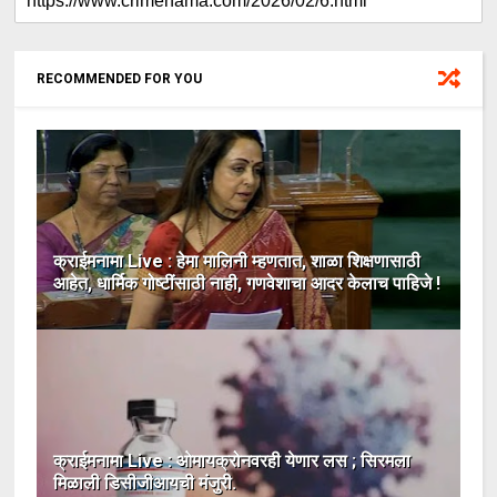
RECOMMENDED FOR YOU
क्राईमनामा Live : हेमा मालिनी म्हणतात, शाळा शिक्षणासाठी
आहेत, धार्मिक गोष्टींसाठी नाही, गणवेशाचा आदर केलाच पाहिजे !
क्राईमनामा Live : ओमायक्रोनवरही येणार लस ; सिरमला
मिळाली डिसीजीआयची मंजुरी.