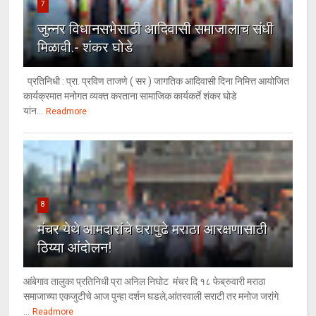
7
जुन्नर विधानसभेसाठी आदिवासी समाजालाच संधी
मिळावी.- शंकर घोडे
प्रतिनिधी : प्रा. प्रविण ताजणे ( सर ) जागतिक आदिवासी दिना निमित्त आयोजित
कार्यक्रमात मनोगत व्यक्त करताना सामाजिक कार्यकर्ते शंकर घोडे
यांन...
Readmore
8
मंचर येथे आमदारांचे घरापुढे मराठा आरक्षणासाठी
ठिय्या आंदोलन!
आंबेगाव तालुका प्रतिनिधी प्रा अनिल निघोट मंचर दि १८ फेब्रुवारी मराठा
समाजाच्या एकजुटीचे आज पुन्हा दर्शन घडले,आंतरवाली सराटी तर मनोज जरांगे
...
Readmore