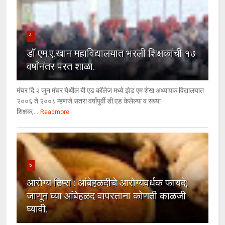
4
डॉ एम.ए.खान महाविद्यालयात भरली शिक्षकांची १७
वर्षांनंतर परत शाळा.
मंचर दि.२ जुन मंचर येथील बी एड कॉलेज मध्ये झेड एम शेख अध्यापक विद्यालयात
२००६ ते २००८ म्हणजे सतरा वर्षापुर्वी डी.एड केलेल्या व सध्या
शिक्षक,...
Readmore
5
आरोग्य टिप्स : आंबेहळदीचे आरोग्यवर्धक फायदे;
जाणून घ्या आंबेहळद वापरताना कोणती काळजी
घ्यावी.