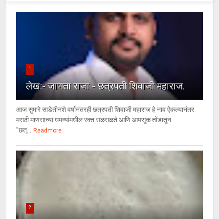
1
लेख:- जाणता राजा - छत्रपती शिवाजी महाराज.
आज सुमारे साडेतीनशे वर्षानंतरही छत्रपती शिवाजी महाराज हे नाव ऐकल्यानंतर
मराठी माणसाच्या धमन्यांमधील रक्त सळसळते आणि आपसूक तोंडातून
"छत्...
Readmore
2