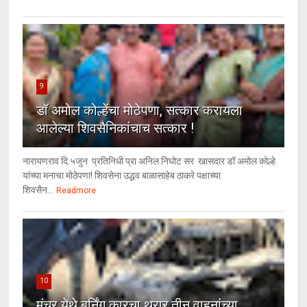
9
डॉ अमोल कोल्हेंचा मोठेपणा, सत्कार करायला
आलेल्या शिवसैनिकांचाच सत्कार !
नारायणराव दि.५जुन प्रतिनिधी प्रा अनिल निघोट सर खासदार डॉ अमोल कोल्हे
यांच्या मनाचा मोठेपणा! शिवसेना उद्धव बाळासाहेब ठाकरे पक्षाच्या
शिवसैन...
Readmore
10
मंचर येथे बर्निंग कारचा थरार,तीन वाहनांच्या