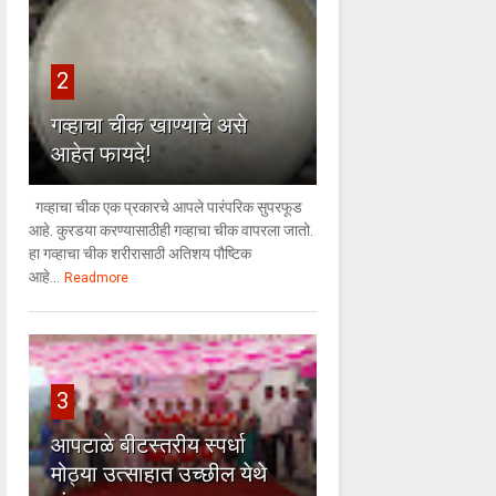
2
गव्हाचा चीक खाण्याचे असे
आहेत फायदे!
गव्हाचा चीक एक प्रकारचे आपले पारंपरिक सुपरफूड
आहे. कुरडया करण्यासाठीही गव्हाचा चीक वापरला जातो.
हा गव्हाचा चीक शरीरासाठी अतिशय पौष्टिक
आहे...
Readmore
3
आपटाळे बीटस्तरीय स्पर्धा
मोठ्या उत्साहात उच्छील येथे