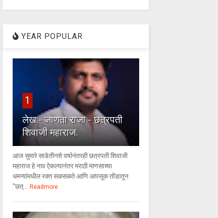
YEAR POPULAR
1
लेख:- जाणता राजा - छत्रपती
शिवाजी महाराज.
आज सुमारे साडेतीनशे वर्षानंतरही छत्रपती शिवाजी
महाराज हे नाव ऐकल्यानंतर मराठी माणसाच्या
धमन्यांमधील रक्त सळसळते आणि आपसूक तोंडातून
"छत्...
Readmore