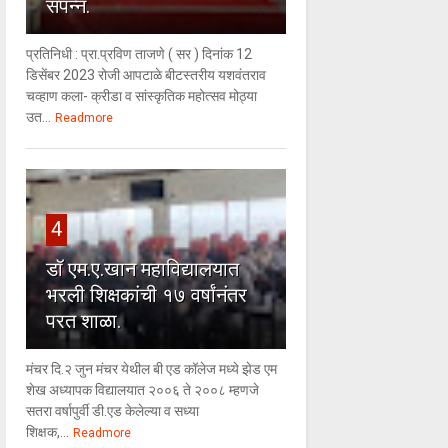
संपन्न.
प्रतिनिधी : प्रा.प्रविण ताजणे ( सर ) दिनांक 12
डिसेंबर 2023 रोजी आपटाळे बीटस्तरीय यशवंतराव
चव्हाण कला- क्रीडा व सांस्कृतिक महोत्सव मोठ्या
उत...
Readmore
4
डॉ एम.ए.खान महाविद्यालयात
भरली शिक्षकांची १७ वर्षांनंतर
परत शाळा.
मंचर दि.२ जुन मंचर येथील बी एड कॉलेज मध्ये झेड एम
शेख अध्यापक विद्यालयात २००६ ते २००८ म्हणजे
सतरा वर्षापुर्वी डी.एड केलेल्या व सध्या
शिक्षक,...
Readmore