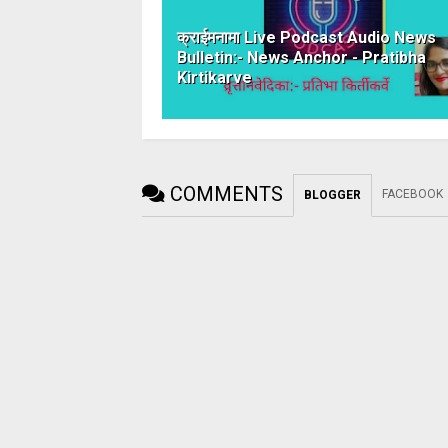
क्र‍ाईमनामा Live Podcast Audio News
Bulletin:- News Anchor - Pratibha
Kirtikarve
COMMENTS
FACEBOOK
BLOGGER