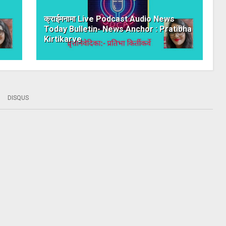
क्राईमनामा Live Podcast Audio News
Today Bulletin- News Anchor : Pratibha
Kirtikarve
DISQUS