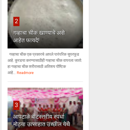
2
गव्हाचा चीक खाण्याचे असे
आहेत फायदे!
गव्हाचा चीक एक प्रकारचे आपले पारंपरिक सुपरफूड
आहे. कुरडया करण्यासाठीही गव्हाचा चीक वापरला जातो.
हा गव्हाचा चीक शरीरासाठी अतिशय पौष्टिक
आहे...
Readmore
3
आपटाळे बीटस्तरीय स्पर्धा
मोठ्या उत्साहात उच्छील येथे