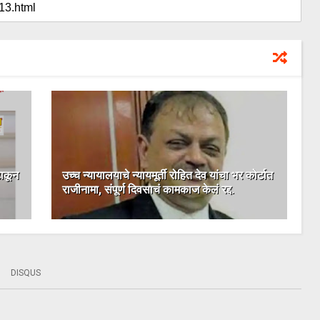
टाकून
उच्च न्यायालयाचे न्यायमूर्ती रोहित देव यांचा भर कोर्टात
राजीनामा, संपूर्ण दिवसाचं कामकाज केलं रद्द.
DISQUS