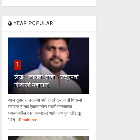
YEAR POPULAR
1
लेख:- जाणता राजा - छत्रपती
शिवाजी महाराज.
आज सुमारे साडेतीनशे वर्षानंतरही छत्रपती शिवाजी
महाराज हे नाव ऐकल्यानंतर मराठी माणसाच्या
धमन्यांमधील रक्त सळसळते आणि आपसूक तोंडातून
"छत्...
Readmore