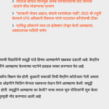
पोलिओ व्हायल सीलमुळे अनेक परिचारिकांची बोटे कापली
-दाताने सील तोडण्याचा प्रयत्न
"सरकारी नोकर आहात, संघाचे स्वयंसेवक नाही"; RSS ची स्तुती
केल्याने IPS अधिकारी विश्वास नांगरे पाटलांवर काँग्रेसची टीका
प्रसिद्ध डॉक्टरने स्वतःला इंजेक्शन टोचून केली आत्महत्या;
धक्कादायक माहिती समोर.
ी विद्यार्थिनी समृद्धी पांडे हिच्या आत्महत्येने खळबळ उडाली आहे. केंद्रीय
ीने आत्महत्या केल्याच्या घटनेने हळहळ व्यक्त करण्यात येत आहे.
 वैद्यकीय शिक्षण घेत होती. बुधवारी सकाळी तिची मैत्रीण कॉलेजला गेली असता
च्या ओढणीने सिलिंग फॅनला घळफास घेऊन तिने आत्महत्या केली. समृद्धी
थिनी होती. समृद्धीने आत्महत्या का केली? याचा तपास सुरु पोलिसांनी सुरु केला
ृत्यूची नोंद करण्यात आली आहे.