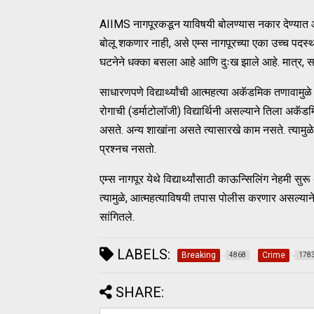
AIIMS नागपूरकडून याविषयी बोलण्यास नकार देण्यात आल
बोलू शकणार नाही, असे एम्स नागपूरच्या एका उच्च पदस्थ सू
घटनेने धक्का बसला आहे आणि दुःख झाले आहे. मात्र, सद
साधारणपणे विद्यार्थ्यांची आत्महत्या अकॅडमिक तणावामुळे ह
रोगाची (डर्माटोलॉजी) विद्यार्थिनी असल्याने तिला अकॅड
असते. अन्य शाखांना असते त्यासारखे काम नसते. त्यामुळे, 
प्रश्नच नसतो.
एम्स नागपूर येथे विद्यार्थ्यांसाठी काऊन्सिलिंग नेहमी स
त्यामुळे, आत्महत्याविषयी तपास पोलीस करणार असल्याने 
सांगितले.
LABELS:
Breaking
Crime
4868
178
SHARE: