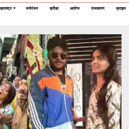
महाराष्ट्र
मनोरंजन
क्रीडा
आरोग्य
राजकारण
क्राइम