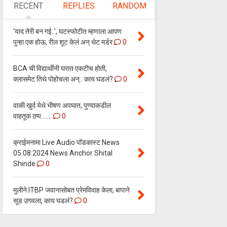
RECENT
REPLIES
RANDOM
'याद तेरी बन गई..', घटस्फोटीत म्हणाला आपण
पुन्हा एक होऊ, रील शूट केलं अन् थेट मर्डर
0
BCA ची विद्यार्थीनी घरात एकटीच होती,
क्लासमेट तिथे पोहोचला अन्.. काय घडलं?
0
वाकी खुर्द येथे भीषण अपघात, पुण्याकडील
वाहतूक ठप्प.......
0
क्राईमनामा Live Audio पॉडकास्ट News
05.08.2024 News Anchor Shital
Shinde
0
मुलीने ITBP जवानासोबत प्रेमविवाह केला, बापाने
सूड उगवला, काय घडलं?
0