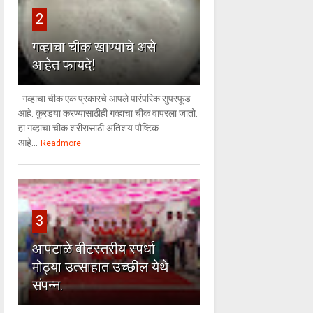
2
गव्हाचा चीक खाण्याचे असे
आहेत फायदे!
गव्हाचा चीक एक प्रकारचे आपले पारंपरिक सुपरफूड
आहे. कुरडया करण्यासाठीही गव्हाचा चीक वापरला जातो.
हा गव्हाचा चीक शरीरासाठी अतिशय पौष्टिक
आहे...
Readmore
3
आपटाळे बीटस्तरीय स्पर्धा
मोठ्या उत्साहात उच्छील येथे
संपन्न.