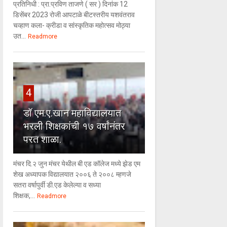
प्रतिनिधी : प्रा.प्रविण ताजणे ( सर ) दिनांक 12
डिसेंबर 2023 रोजी आपटाळे बीटस्तरीय यशवंतराव
चव्हाण कला- क्रीडा व सांस्कृतिक महोत्सव मोठ्या
उत...
Readmore
4
डॉ एम.ए.खान महाविद्यालयात
भरली शिक्षकांची १७ वर्षांनंतर
परत शाळा.
मंचर दि.२ जुन मंचर येथील बी एड कॉलेज मध्ये झेड एम
शेख अध्यापक विद्यालयात २००६ ते २००८ म्हणजे
सतरा वर्षापुर्वी डी.एड केलेल्या व सध्या
शिक्षक,...
Readmore