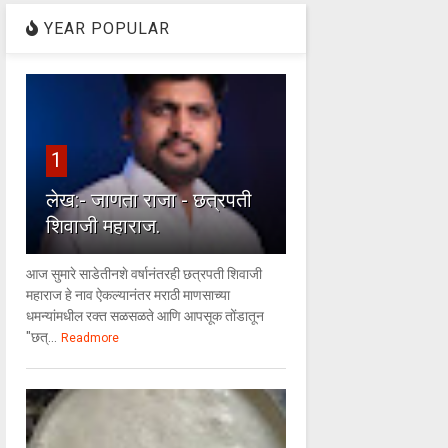
YEAR POPULAR
1
लेख:- जाणता राजा - छत्रपती
शिवाजी महाराज.
आज सुमारे साडेतीनशे वर्षानंतरही छत्रपती शिवाजी
महाराज हे नाव ऐकल्यानंतर मराठी माणसाच्या
धमन्यांमधील रक्त सळसळते आणि आपसूक तोंडातून
"छत्...
Readmore