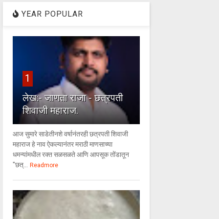
YEAR POPULAR
1
लेख:- जाणता राजा - छत्रपती
शिवाजी महाराज.
आज सुमारे साडेतीनशे वर्षानंतरही छत्रपती शिवाजी
महाराज हे नाव ऐकल्यानंतर मराठी माणसाच्या
धमन्यांमधील रक्त सळसळते आणि आपसूक तोंडातून
"छत्...
Readmore