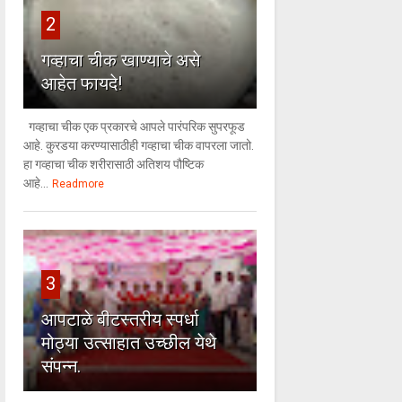
2
गव्हाचा चीक खाण्याचे असे
आहेत फायदे!
गव्हाचा चीक एक प्रकारचे आपले पारंपरिक सुपरफूड
आहे. कुरडया करण्यासाठीही गव्हाचा चीक वापरला जातो.
हा गव्हाचा चीक शरीरासाठी अतिशय पौष्टिक
आहे...
Readmore
3
आपटाळे बीटस्तरीय स्पर्धा
मोठ्या उत्साहात उच्छील येथे
संपन्न.