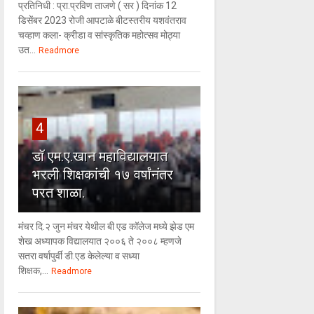
प्रतिनिधी : प्रा.प्रविण ताजणे ( सर ) दिनांक 12
डिसेंबर 2023 रोजी आपटाळे बीटस्तरीय यशवंतराव
चव्हाण कला- क्रीडा व सांस्कृतिक महोत्सव मोठ्या
उत...
Readmore
4
डॉ एम.ए.खान महाविद्यालयात
भरली शिक्षकांची १७ वर्षांनंतर
परत शाळा.
मंचर दि.२ जुन मंचर येथील बी एड कॉलेज मध्ये झेड एम
शेख अध्यापक विद्यालयात २००६ ते २००८ म्हणजे
सतरा वर्षापुर्वी डी.एड केलेल्या व सध्या
शिक्षक,...
Readmore