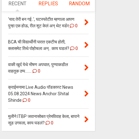
RECENT
REPLIES
RANDOM
'याद तेरी बन गई..', घटस्फोटीत म्हणाला आपण
पुन्हा एक होऊ, रील शूट केलं अन् थेट मर्डर
0
BCA ची विद्यार्थीनी घरात एकटीच होती,
क्लासमेट तिथे पोहोचला अन्.. काय घडलं?
0
वाकी खुर्द येथे भीषण अपघात, पुण्याकडील
वाहतूक ठप्प.......
0
क्राईमनामा Live Audio पॉडकास्ट News
05.08.2024 News Anchor Shital
Shinde
0
मुलीने ITBP जवानासोबत प्रेमविवाह केला, बापाने
सूड उगवला, काय घडलं?
0