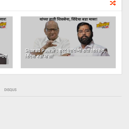
Sharad Pawar : शरद पवारांच्या हाती शिवसेना,
णार!
शिंदेचा बडा मासा!
DISQUS