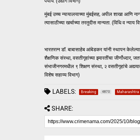
पर्याय. (उद्योग विभाग)
मुंबई उच्च न्यायालयाच्या मुंबईसह, अपील शाखा आणि नाग
त्यासाठीच्या खर्चाच्या तरतुदीस मान्यता. (विधि व न्याय व
भारतरत्न डॉ. बाबासाहेब आंबेडकर यांनी स्थापन केलेल्
शैक्षणिक संस्था, वसतीगृहांच्या इमारतींचा जीर्णोध्दार
संभाजीनगरमधील ९ शिक्षण संस्था, २ वसतीगृहांचे अद्यय
विशेष सहाय्य विभाग)
LABELS:
Breaking
Maharashtra
4870
SHARE: