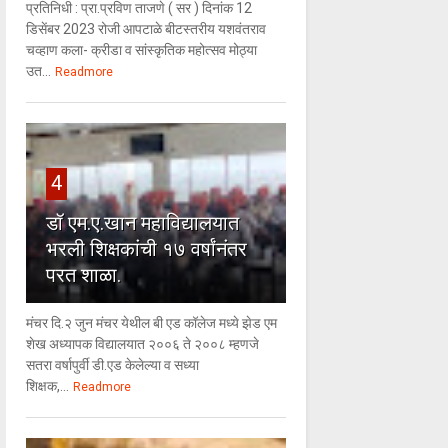
प्रतिनिधी : प्रा.प्रविण ताजणे ( सर ) दिनांक 12
डिसेंबर 2023 रोजी आपटाळे बीटस्तरीय यशवंतराव
चव्हाण कला- क्रीडा व सांस्कृतिक महोत्सव मोठ्या
उत...
Readmore
4
डॉ एम.ए.खान महाविद्यालयात
भरली शिक्षकांची १७ वर्षांनंतर
परत शाळा.
मंचर दि.२ जुन मंचर येथील बी एड कॉलेज मध्ये झेड एम
शेख अध्यापक विद्यालयात २००६ ते २००८ म्हणजे
सतरा वर्षापुर्वी डी.एड केलेल्या व सध्या
शिक्षक,...
Readmore