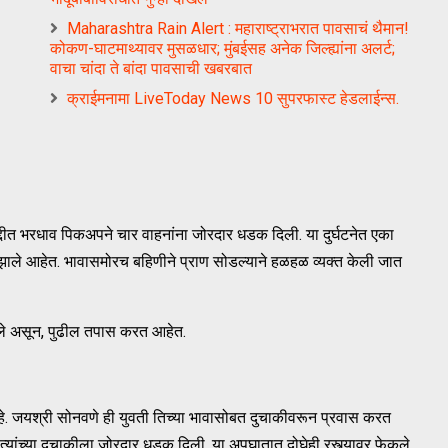
Maharashtra Rain Alert : महाराष्ट्राभरात पावसाचं थैमान!
कोकण-घाटमाथ्यावर मुसळधार; मुंबईसह अनेक जिल्ह्यांना अलर्ट;
वाचा चांदा ते बांदा पावसाची खबरबात
क्राईमनामा LiveToday News 10 सुपरफास्ट हेडलाईन्स.
दीत भरधाव पिकअपने चार वाहनांना जोरदार धडक दिली. या दुर्घटनेत एका
झाले आहेत. भावासमोरच बहिणीने प्राण सोडल्याने हळहळ व्यक्त केली जात
ले असून, पुढील तपास करत आहेत.
आहे. जयश्री सोनवणे ही युवती तिच्या भावासोबत दुचाकीवरून प्रवास करत
त्यांच्या दुचाकीला जोरदार धडक दिली. या अपघातात दोघेही रस्त्यावर फेकले