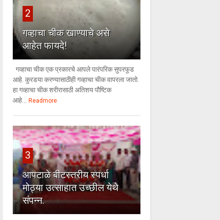
2
गव्हाचा चीक खाण्याचे असे
आहेत फायदे!
गव्हाचा चीक एक प्रकारचे आपले पारंपरिक सुपरफूड
आहे. कुरडया करण्यासाठीही गव्हाचा चीक वापरला जातो.
हा गव्हाचा चीक शरीरासाठी अतिशय पौष्टिक
आहे...
Readmore
3
आपटाळे बीटस्तरीय स्पर्धा
मोठ्या उत्साहात उच्छील येथे
संपन्न.