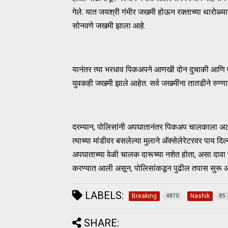
गेले. यात जयश्री गंभीर जखमी होऊन रक्ताच्या थारोळ
सोनवणे जखमी झाला आहे.
यानंतर त्या भरधाव पिकअपने आणखी दोन दुचाकी आणि एक
युवकही जखमी झाले आहेत. सर्व जखमींना तातडीने रुग्ण
दरम्यान, पोलिसांनी अपघातानंतर पिकअप चालकाला अटक
त्याच्या मांडीवर बसलेल्या मुलाने अ‍ॅक्सेलेरेटरवर पाय 
अपघाताच्या वेळी चालक दारूच्या नशेत होता, असा दावा प्
करण्यात आली असून, पोलिसांकडून पुढील तपास सुरू आ
LABELS:
Breaking
Nashik
4870
85
SHARE: