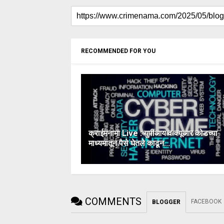
RECOMMENDED FOR YOU
क्राईमनामा Live : युपीआय व क्यूआर कोडच्या
माध्यमातून पैसे घेतले काढून...
COMMENTS
FACEBOOK
BLOGGER