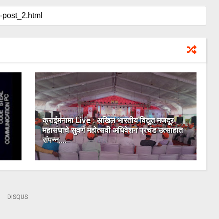
क्राईमनामा Live : अखिल भारतीय विद्युत मजदूर
महासंघाचे सुवर्ण महोत्सवी अधिवेशन प्रचंड उत्साहात
संपन्न....
DISQUS