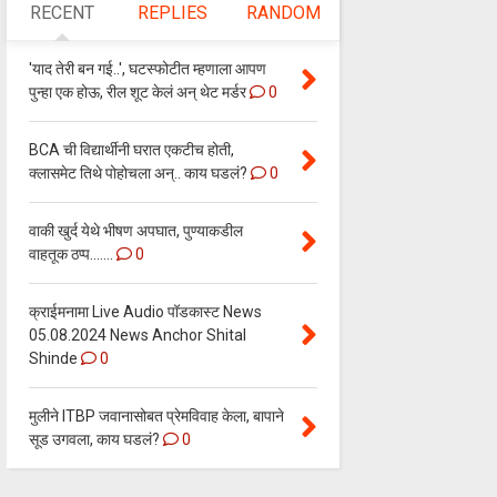
RECENT
REPLIES
RANDOM
'याद तेरी बन गई..', घटस्फोटीत म्हणाला आपण
पुन्हा एक होऊ, रील शूट केलं अन् थेट मर्डर
0
BCA ची विद्यार्थीनी घरात एकटीच होती,
क्लासमेट तिथे पोहोचला अन्.. काय घडलं?
0
वाकी खुर्द येथे भीषण अपघात, पुण्याकडील
वाहतूक ठप्प.......
0
क्राईमनामा Live Audio पॉडकास्ट News
05.08.2024 News Anchor Shital
Shinde
0
मुलीने ITBP जवानासोबत प्रेमविवाह केला, बापाने
सूड उगवला, काय घडलं?
0