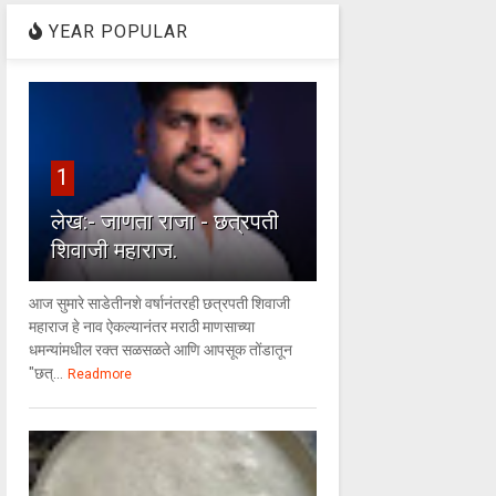
YEAR POPULAR
1
लेख:- जाणता राजा - छत्रपती
शिवाजी महाराज.
आज सुमारे साडेतीनशे वर्षानंतरही छत्रपती शिवाजी
महाराज हे नाव ऐकल्यानंतर मराठी माणसाच्या
धमन्यांमधील रक्त सळसळते आणि आपसूक तोंडातून
"छत्...
Readmore